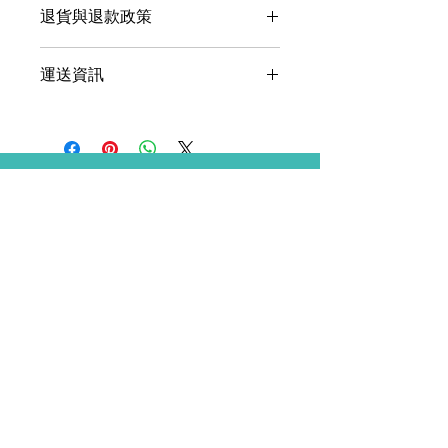
退貨與退款政策
多資訊，例如尺寸、材料、保固和清洗
說明。另外，您也可在此處形容產品的
這是退貨與退款政策，適合向客戶解釋
獨特之處，以及可給客戶帶來的好處。
運送資訊
如何處理不滿意的產品。撰寫政策時，
買家總是希望能在購買之前清楚了解產
請盡量開門見山，以便建立互信，讓顧
品。所以請盡量提供資訊，讓顧客有信
這是個運送政策，適合加入與運送方
客有信心購買您的產品。
心和决心購買產品。
法、包裝和費用相關的資訊。撰寫政策
時，請盡量開門見山，以便建立互信，
讓顧客有信心購買您的產品。
聯絡我們
辦公時間
周一至周六 9:00 - 18:00
電郵（一般查詢）
info@powership.hk
集運倉
廣東省東莞市道滘鎮永慶第
二工業區九A號