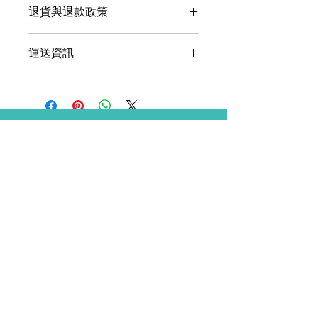
退貨與退款政策
多資訊，例如尺寸、材料、保固和清洗
說明。另外，您也可在此處形容產品的
這是退貨與退款政策，適合向客戶解釋
獨特之處，以及可給客戶帶來的好處。
運送資訊
如何處理不滿意的產品。撰寫政策時，
買家總是希望能在購買之前清楚了解產
請盡量開門見山，以便建立互信，讓顧
品。所以請盡量提供資訊，讓顧客有信
這是個運送政策，適合加入與運送方
客有信心購買您的產品。
心和决心購買產品。
法、包裝和費用相關的資訊。撰寫政策
時，請盡量開門見山，以便建立互信，
讓顧客有信心購買您的產品。
聯絡我們
辦公時間
周一至周六 9:00 - 18:00
電郵（一般查詢）
info@powership.hk
集運倉
廣東省東莞市道滘鎮永慶第
二工業區九A號