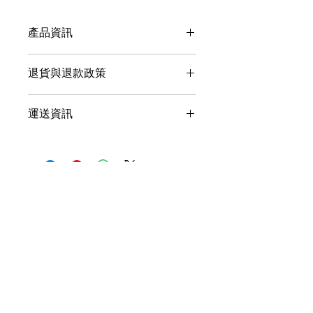
產品資訊
這是產品詳情，適合加入有關產品的更
退貨與退款政策
多資訊，例如尺寸、材料、保固和清洗
說明。另外，您也可在此處形容產品的
這是退貨與退款政策，適合向客戶解釋
獨特之處，以及可給客戶帶來的好處。
運送資訊
如何處理不滿意的產品。撰寫政策時，
買家總是希望能在購買之前清楚了解產
請盡量開門見山，以便建立互信，讓顧
品。所以請盡量提供資訊，讓顧客有信
這是個運送政策，適合加入與運送方
客有信心購買您的產品。
心和决心購買產品。
法、包裝和費用相關的資訊。撰寫政策
時，請盡量開門見山，以便建立互信，
讓顧客有信心購買您的產品。
聯絡我們
辦公時間
周一至周六 9:00 - 18:00
電郵（一般查詢）
info@powership.hk